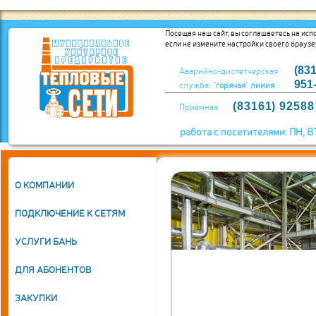
Посещая наш сайт, вы соглашаетесь на исп
если не измените настройки своего браузер
(83
Аварийно-диспетчерская
951
служба:
"горячая" линия
(83161) 92588
Приёмная
работа с посетителями: ПН, В
О КОМПАНИИ
ЕТСТВЕННОСТЬ
ПОДКЛЮЧЕНИЕ К СЕТЯМ
ЕТСТВЕННОСТЬ
УСЛУГИ БАНЬ
ДЛЯ АБОНЕНТОВ
сурсов в сфере жилищно-
ЗАКУПКИ
 является МУП «Тепловые