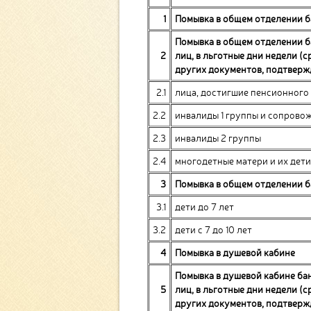
1
Помывка в общем отделении 
Помывка в общем отделении б
2
лиц, в льготные дни недели (с
других документов, подтверж
2.1
лица, достигшие пенсионного
2.2
инвалиды 1 группы и сопрово
2.3
инвалиды 2 группы
2.4
многодетные матери и их дети
3
Помывка в общем отделении ба
3.1
дети до 7 лет
3.2
дети с 7 до 10 лет
4
Помывка в душевой кабине
Помывка в душевой кабине бан
5
лиц, в льготные дни недели (с
других документов, подтверж