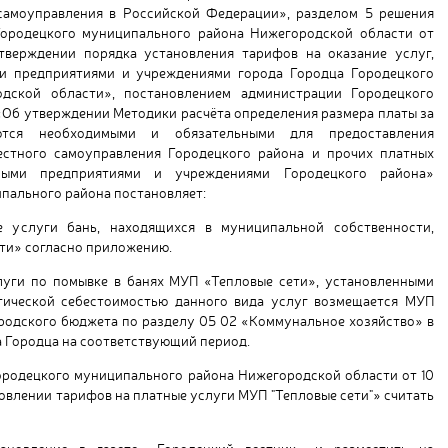
самоуправления в Российской Федерации», разделом 5 решения
Городецкого муниципального района Нижегородской области от
верждении порядка установления тарифов на оказание услуг,
и предприятиями и учреждениями города Городца Городецкого
дской области», постановлением администрации Городецкого
 «Об утверждении Методики расчёта определения размера платы за
ются необходимыми и обязательными для предоставления
естного самоуправления Городецкого района и прочих платных
ьными предприятиями и учреждениями Городецкого района»
пального района постановляет:
е услуги бань, находящихся в муниципальной собственности,
ти» согласно приложению.
луги по помывке в банях МУП «Тепловые сети», установленными
тической себестоимостью данного вида услуг возмещается МУП
ородского бюджета по разделу 05 02 «Коммунальное хозяйство» в
 Городца на соответствующий период.
ородецкого муниципального района Нижегородской области от 10
новлении тарифов на платные услуги МУП "Тепловые сети"» считать