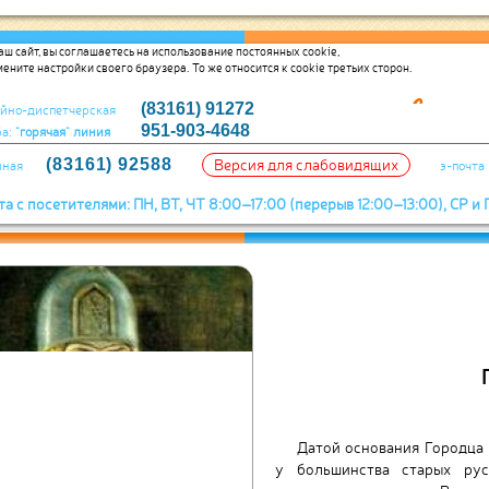
ш сайт, вы соглашаетесь на использование постоянных cookie,
мените настройки своего браузера. То же относится к cookie третьих сторон.
(83161) 91272
йно-диспетчерская
951-903-4648
ба:
"горячая" линия
(83161) 92588
Версия для слабовидящих
мная
э-почта
та с посетителями: ПН, ВТ, ЧТ 8:00–17:00 (перерыв 12:00–13:00), СР 
СОЦИАЛЬ
СОЦИАЛЬНА
Основным поставщиком э
коммунального хозяйства в