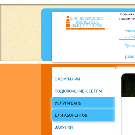
Посещая на
если не из
Авари
служ
Приё
рабо
О КОМПАНИИ
ГОРОДЕЦ
ПОДКЛЮЧЕНИЕ К СЕТЯМ
ГОРОДЕЦ
УСЛУГИ БАНЬ
ДЛЯ АБОНЕНТОВ
ования Городца принято считать 1152 год, хотя, как
ЗАКУПКИ
тва старых русских городов, точная дата его