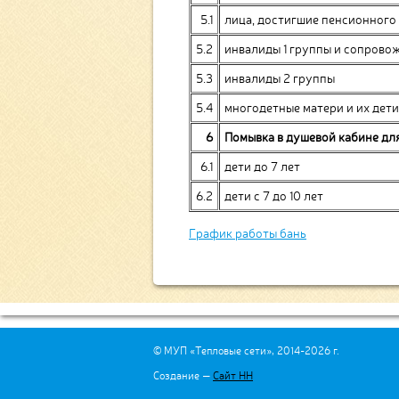
5.1
лица, достигшие пенсионного
5.2
инвалиды 1 группы и сопрово
5.3
инвалиды 2 группы
5.4
многодетные матери и их дети
6
Помывка в
душевой кабине
для
6.1
дети до 7 лет
6.2
дети с 7 до 10 лет
График работы бань
© МУП «Тепловые сети», 2014-2026 г.
Создание —
Сайт НН