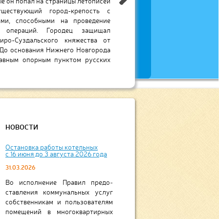
т город теплом, водой, занимается
ии весь спектр услуг, позволяющий
НОВОСТИ
Остановка работы котельных
с 16 июня до 3 августа 2026 года
31.03.2026
Во исполнение Правил предо­
став­ле­ния ком­муналь­ных ус­луг
соб­ствен­никам и поль­зо­ва­те­лям
по­ме­ще­ний в мно­го­квар­тир­ных