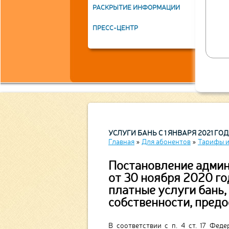
известна. Впервые он попал на страницы летописей
РАСКРЫТИЕ ИНФОРМАЦИИ
ду как уже существующий город-крепость с
нными гарнизонами, способными на проведение
ПРЕСС-ЦЕНТР
льных воинских операций. Городец защищал
границы Владимиро-Суздальского княжества от
олжских болгар. До основания Нижнего Новгорода
 он оставался главным опорным пунктом русских
днем Поволжье.
УСЛУГИ БАНЬ С 1 ЯНВАРЯ 2021 ГО
Главная
»
Для абонентов
»
Тарифы и
Постановление админ
от 30 ноября 2020 г
платные услуги бань
собственности, пред
В соответствии с п. 4 ст. 17 Фе