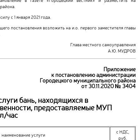
тановление в газете «Городецкий вестник» и разместить на
района.
илу с 1 января 2021 года.
щего постановления возложить на и.о. первого заместителя главы
.
Глава местного самоуправления
А.Ю. МУДРОВ
Приложение
к постановлению администрации
Городецкого муниципального района
от 30.11.2020 № 3404
луги бань, находящихся в
венности, предоставляемые МУП
ел/час
с НДС,
наименование услуги
руб.