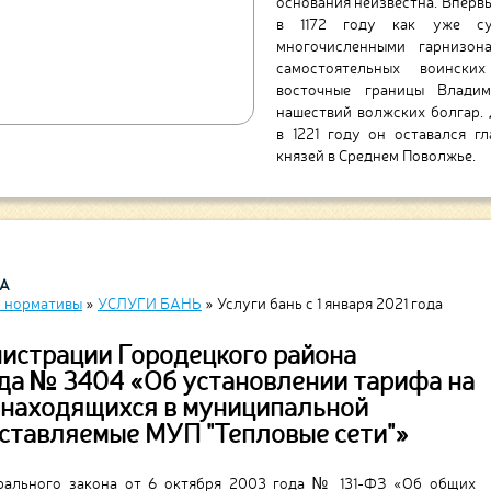
сети». Предприятие снабжае
водоотведением. В его веден
горожанам жить комфортно.
ДА
 нормативы
»
УСЛУГИ БАНЬ
»
Услуги бань с 1 января 2021 года
истрации Городецкого района
ода № 3404 «Об установлении тарифа на
, находящихся в муниципальной
оставляемые МУП "Тепловые сети"»
дерального закона от 6 октября 2003 года № 131-ФЗ «Об общих