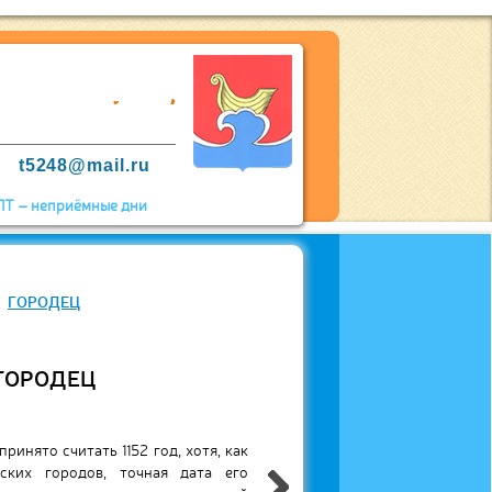
t5248@mail.ru
и ПТ – неприёмные дни
НАЯ ОТВЕТСТВЕННОСТЬ
Я ОТВЕТСТВЕННОСТЬ
нергоресурсов в сфере жилищно-
 Городце является МУП «Тепловые