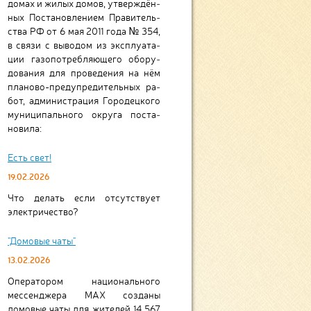
до­мах и жи­лых до­мов, ут­верж­дён­
ных Поста­нов­ле­ни­ем Пра­ви­тель­
ства РФ от 6 мая 2011 года № 354,
в свя­зи с вы­во­дом из экс­плуа­та­
ции газо­пот­реб­ляю­щего обо­ру­
до­ва­ния для про­ве­де­ния на нём
планово-предупредитель­ных ра­
бот, адми­ни­страция Городецко­го
му­ни­ци­паль­ного округа поста­
новила:
Есть свет!
19.02.2026
Что делать если отсутствует
электричество?
"Домовые чаты"
13.02.2026
Оператором национального
мессенджера МАХ созданы
домовые чаты для жителей 14 567